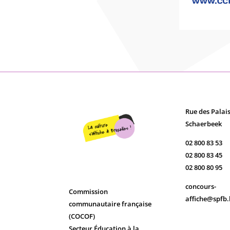
Rue des Palais
Schaerbeek
02 800 83 53
02 800 83 45
02 800 80 95
concours-
Commission
affiche@spfb.
communautaire française
(COCOF)
Secteur Éducation à la