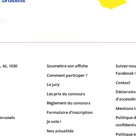
, 42, 1030
Soumettre son affiche
Suivez-nou
Facebook !
Comment participer ?
Contact
Le jury
Déclarati
Les prix du concours
d’accessibi
Règlement du concours
Mentions l
Formulaire d’inscription
brussels
Politique 
Je vote !
confidentia
Nos actualités
Politique 