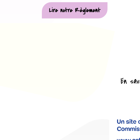
Lire notre Règlement
En sav