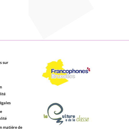
s sur
on
lité
égales
de
lité
en matière de